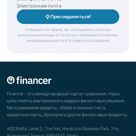
Присоединиться!
Отправляя эту форму, вы соглашаетесь получать
электронные письма от Financer и принимаете Политику
конфиденциальности и Условия использования
Financer - это международный портал сравнения. Наша
цель помочь вам принимать мудрые финансовые решения.
Мы сравниваем кредиты, сберегательные счета,
кредитные карты, брокеров и другие финансовые продукты.
ADD Malta, Level 2, The Fort, Hardrocks Business Park, Triq
Burmarrard, Naxxar, NXR 6345, Malta