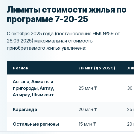
Лимиты стоимости жилья по
программе 7-20-25
С октября 2025 года (постановление НБК №59 от
26.09.2025) максимальная стоимость
приобретаемого жилья увеличена:
Регион
Лимит (до 2025)
Ли
Астана, Алматы и
пригороды, Актау,
25 млн ₸
30
Атырау, Шымкент
Караганда
20 млн ₸
25
Остальные регионы
15 млн ₸
20