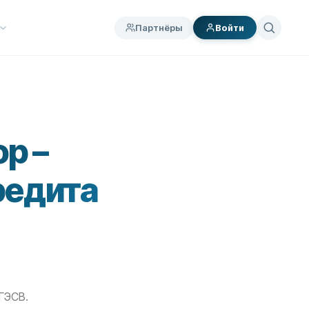
Партнёры
ы
Войти
р –
редита
ГЭСВ.