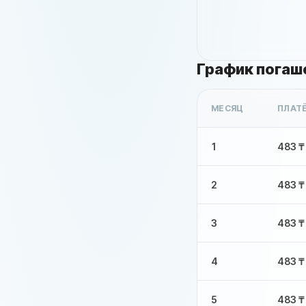
График погаш
МЕСЯЦ
ПЛАТ
1
483 ₸
2
483 ₸
3
483 ₸
4
483 ₸
5
483 ₸