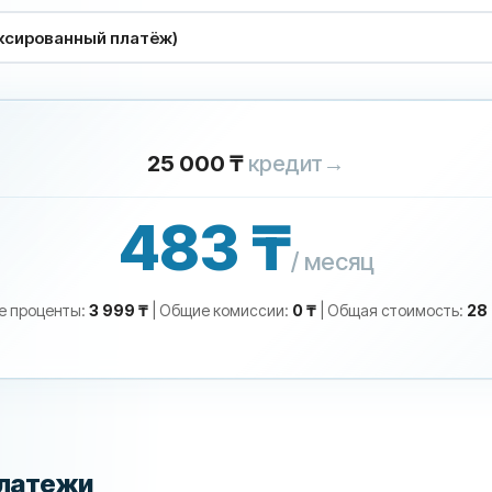
25 000 ₸
кредит
→
483 ₸
/ месяц
е проценты
:
3 999 ₸
|
Общие комиссии
:
0 ₸
|
Общая стоимость
:
28
платежи