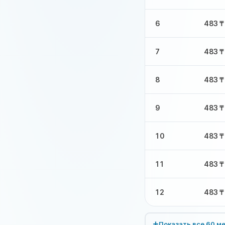
6
483 ₸
7
483 ₸
8
483 ₸
9
483 ₸
10
483 ₸
11
483 ₸
12
483 ₸
Показать все 60 м