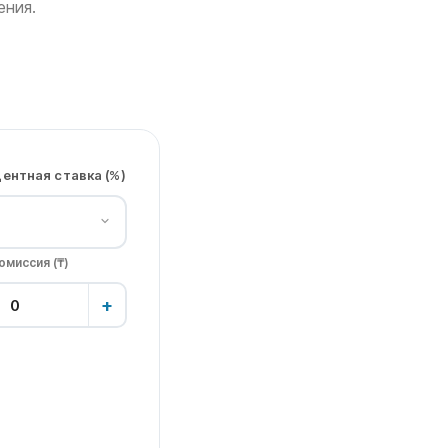
ения.
ентная ставка (%)
миссия (₸)
+