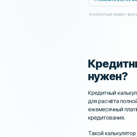
Аннуитетный кредит: фик
Кредитны
нужен?
Кредитный калькул
для расчёта полно
ежемесячный платё
кредитования.
Такой калькулятор