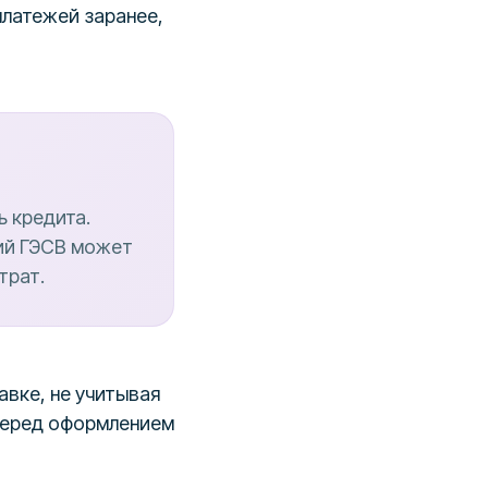
платежей заранее,
ь кредита.
сий ГЭСВ может
трат.
авке, не учитывая
 перед оформлением