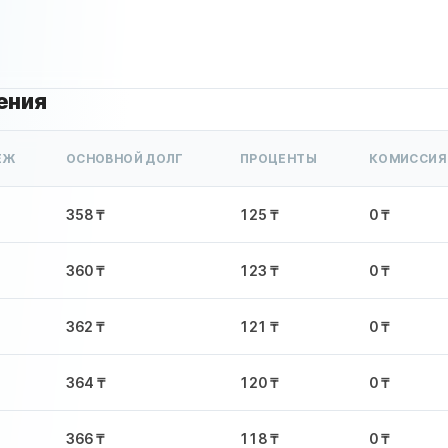
ения
ЁЖ
ОСНОВНОЙ ДОЛГ
ПРОЦЕНТЫ
КОМИССИЯ
358 ₸
125 ₸
0 ₸
360 ₸
123 ₸
0 ₸
362 ₸
121 ₸
0 ₸
364 ₸
120 ₸
0 ₸
366 ₸
118 ₸
0 ₸