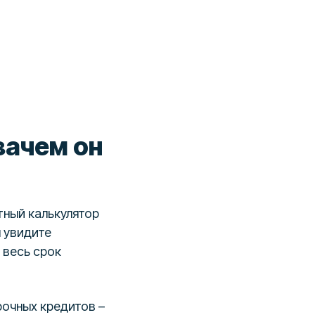
зачем он
тный калькулятор
ы увидите
 весь срок
рочных кредитов –