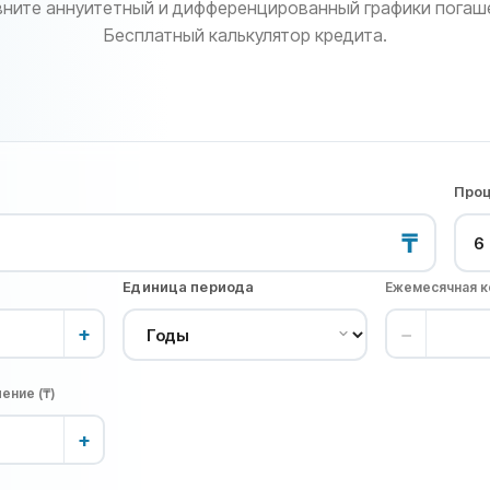
ните аннуитетный и дифференцированный графики погаш
Бесплатный калькулятор кредита.
Проц
₸
Единица периода
Ежемесячная ко
+
−
ение (₸)
+