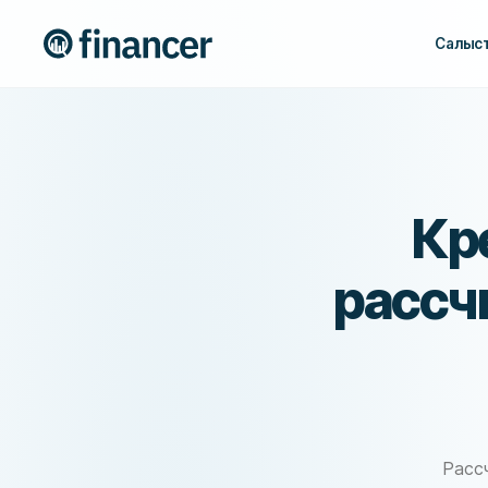
Салыс
Кр
рассч
Расс